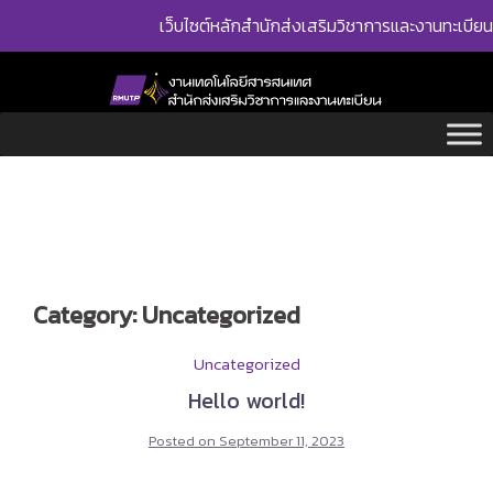
Skip
เว็บไซต์หลักสำนักส่งเสริมวิชาการและงานทะเบียน
to
content
Category:
Uncategorized
Uncategorized
Hello world!
Posted on
September 11, 2023