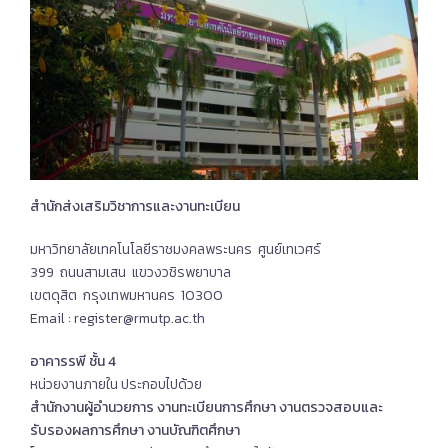
สำนักส่งเสริมวิชาการและงานทะเบียน
มหาวิทยาลัยเทคโนโลยีราชมงคลพระนคร ศูนย์เทเวศร์
399 ถนนสามเสน แขวงวชิรพยาบาล
เขตดุสิต กรุงเทพมหานคร 10300
Email : register@rmutp.ac.th
อาคารรพี ชั้น 4
หน่วยงานภายใน ประกอบไปด้วย
สำนักงานผู้อำนวยการ งานทะเบียนการศึกษา งานตรวจสอบและ
รับรองผลการศึกษา งานบัณฑิตศึกษา