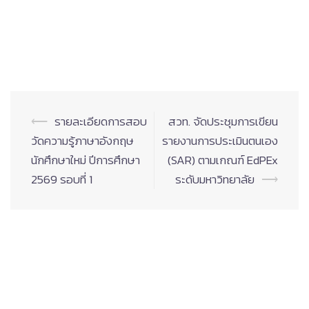
Post
⟵
รายละเอียดการสอบ
สวท. จัดประชุมการเขียน
navigation
วัดความรู้ภาษาอังกฤษ
รายงานการประเมินตนเอง
นักศึกษาใหม่ ปีการศึกษา
(SAR) ตามเกณฑ์ EdPEx
2569 รอบที่ 1
ระดับมหาวิทยาลัย
⟶