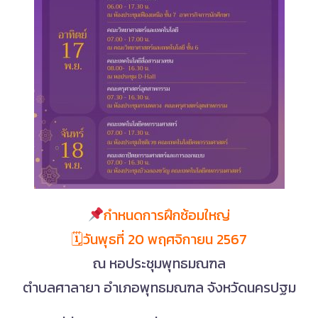
กำหนดการฝึกซ้อมใหญ่
🗓วันพุธที่ 20 พฤศจิกายน 2567
ณ หอประชุมพุทธมณฑล
ตําบลศาลายา อําเภอพุทธมณฑล จังหวัดนครปฐม