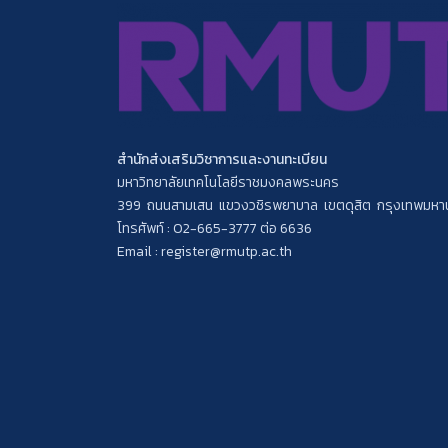
สำนักส่งเสริมวิชาการและงานทะเบียน
มหาวิทยาลัยเทคโนโลยีราชมงคลพระนคร
399 ถนนสามเสน แขวงวชิรพยาบาล เขตดุสิต กรุงเทพมห
โทรศัพท์ : 02-665-3777 ต่อ 6636
Email : register@rmutp.ac.th