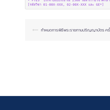
• FTES  ประจำปีงบประมาณ 2560 เฉพาะรายวิชาศึกษาท
[รหัสวิชา 01-00X-XXX, 02-00X-XXX และ GE*]
Post
⟵
กำหนดการพิธีพระราชทานปริญญาบัตร ครั้ง
navigation