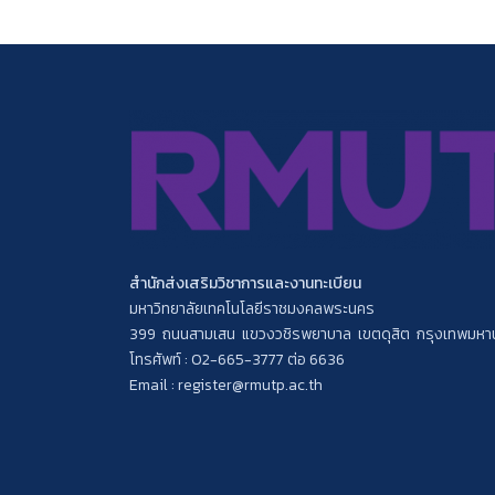
สำนักส่งเสริมวิชาการและงานทะเบียน
มหาวิทยาลัยเทคโนโลยีราชมงคลพระนคร
399 ถนนสามเสน แขวงวชิรพยาบาล เขตดุสิต กรุงเทพมห
โทรศัพท์ : 02-665-3777 ต่อ 6636
Email : register@rmutp.ac.th