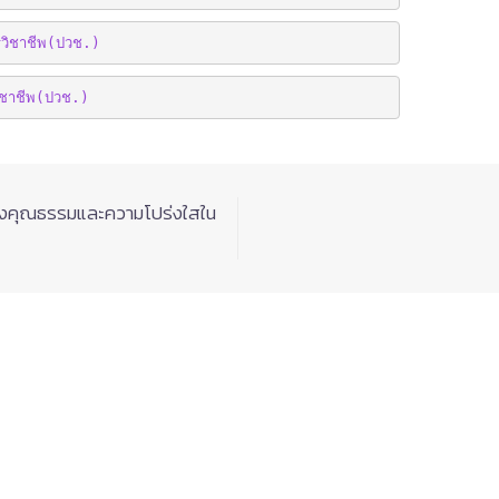
วิชาชีพ(ปวช.)
ิชาชีพ(ปวช.)
้างคุณธรรมและความโปร่งใสใน